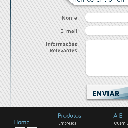
Nome
E-mail
Informações
Relevantes
ENVIAR
Produtos
A Em
Home
Empresas
Quem 