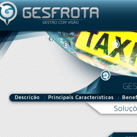
Utilizador
GES
Descrição
Principais Características
Benef
Soluçõ