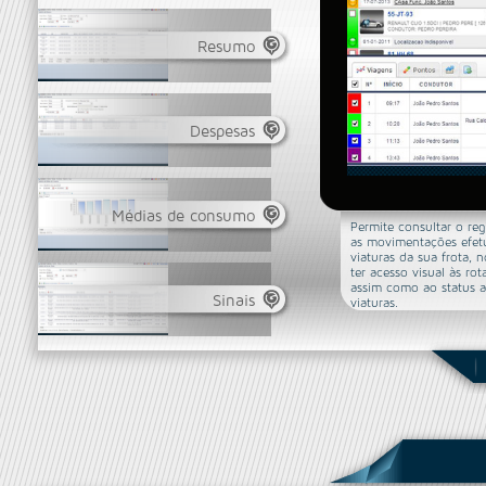
Resumo
Despesas
Médias de consumo
Permite consultar o reg
as movimentações efet
viaturas da sua frota,
ter acesso visual às rot
assim como ao status a
Sinais
viaturas.