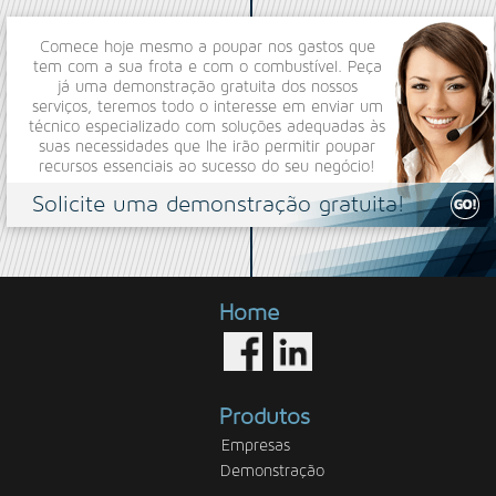
Comece hoje mesmo a poupar nos gastos que
tem com a sua frota e com o combustível. Peça
já uma demonstração gratuita dos nossos
serviços, teremos todo o interesse em enviar um
técnico especializado com soluções adequadas às
suas necessidades que lhe irão permitir poupar
recursos essenciais ao sucesso do seu negócio!
Solicite uma demonstração gratuita!
Home
Produtos
Empresas
Demonstração