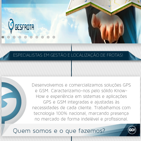
ESPECIALISTAS EM GESTÃO E LOCALIZAÇÃO DE FROTAS!
Desenvolvemos e comercializamos soluções GPS
e GSM. Caracterizamo-nos pelo sólido Know-
How e experiência em sistemas e aplicações
GPS e GSM integradas e ajustadas às
necessidades de cada cliente. Trabalhamos com
tecnologia 100% nacional, marcando presença
no mercado de forma indelével e profissional.
Quem somos e o que fazemos?